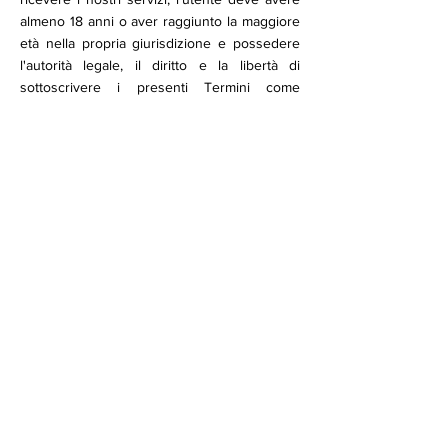
almeno 18 anni o aver raggiunto la maggiore
età nella propria giurisdizione e possedere
l'autorità legale, il diritto e la libertà di
sottoscrivere i presenti Termini come
accordo vincolante. L'utente non è
autorizzato a utilizzare questo sito web e/o a
ricevere servizi se ciò è proibito nel suo
paese o in base a qualsiasi legge o
regolamento applicabile.
Possiamo interrompere o sospendere in
modo permanente o temporaneo il vostro
accesso al servizio senza preavviso e senza
alcuna responsabilità per qualsiasi motivo,
anche nel caso in cui, a nostro insindacabile
giudizio, violaste qualsiasi disposizione dei
presenti Termini o qualsiasi legge o
regolamento applicabile. L'utente può
interrompere l'utilizzo e richiedere la
cancellazione del proprio account e/o di
qualsiasi servizio in qualsiasi momento.